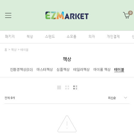
0
패키지
책상
스탠드
소모품
의자
개인결제
홈
책상
테이블
책상
친환경책상(E0)
마스터책상
심플책상
테일러책상
마이룸 책상
테이블
전체
0
개