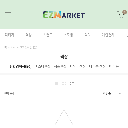
0
패키지
책상
스탠드
소모품
의자
개인결제
홈
책상
친환경책상(E0)
책상
친환경책상(E0)
마스터책상
심플책상
테일러책상
마이룸 책상
테이블
전체
0
개